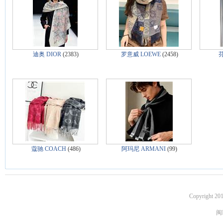
迪奥 DIOR
(2383)
罗意威 LOEWE
(2458)
芬
蔻驰 COACH
(486)
阿玛尼 ARMANI
(99)
Copyright 201
闽I